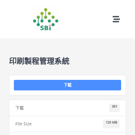
略
過
內
Toggle
容
Naviga
首頁
成功案例
印刷製程管理系統
試用版下載
下載
遠端下載
381
下載
關於松柏
125 MB
File Size