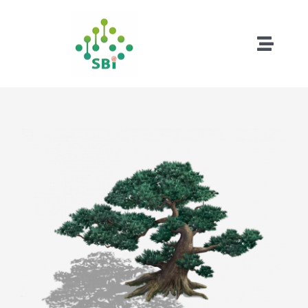
略
過
內
Toggle
容
Naviga
首頁
成功案例
查
看
試用版下載
大
圖
遠端下載
關於松柏