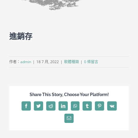
聯絡方式
進銷存
作者：
admin
|
18 7 月, 2022
|
軟體種類
|
0 條留言
Share This Story, Choose Your Platform!
Facebook
Twitter
Reddit
LinkedIn
WhatsApp
Tumblr
Pinterest
Vk
Email