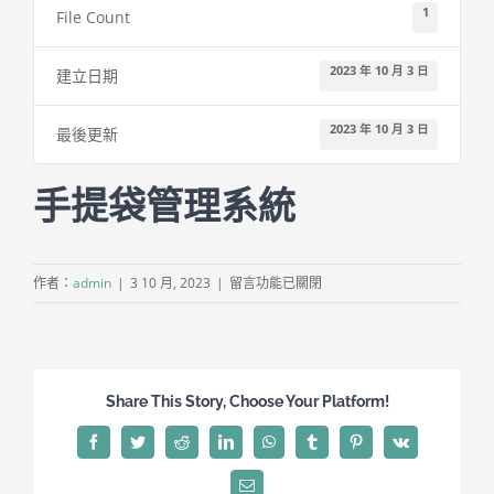
聯絡方式
1
File Count
2023 年 10 月 3 日
建立日期
2023 年 10 月 3 日
最後更新
手提袋管理系統
在
作者：
admin
|
3 10 月, 2023
|
留言功能已關閉
〈手
提
袋
管
Share This Story, Choose Your Platform!
理
系
Facebook
Twitter
Reddit
LinkedIn
WhatsApp
Tumblr
Pinterest
Vk
統〉
中
Email