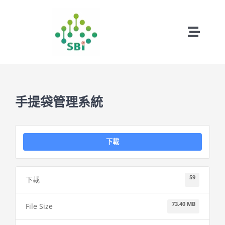
略
過
內
Toggle
容
Naviga
首頁
成功案例
手提袋管理系統
試用版下載
下載
遠端下載
59
下載
關於松柏
73.40 MB
File Size